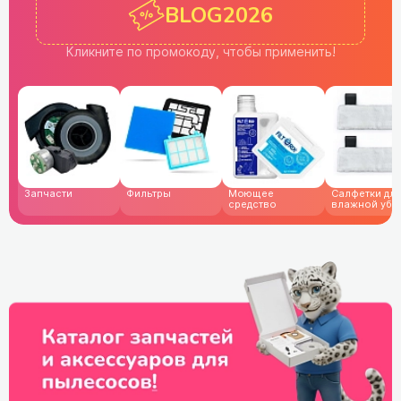
BLOG2026
Кликните по промокоду,
чтобы применить!
Запчасти
Фильтры
Моющее
Cалфетки дл
средство
влажной убо