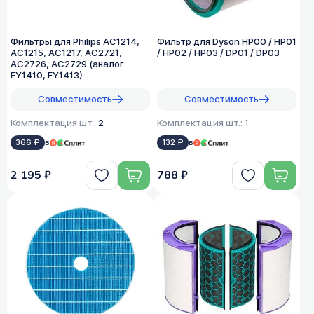
Фильтры для Philips AC1214,
Фильтр для Dyson HP00 / HP01
AC1215, AC1217, AC2721,
/ HP02 / HP03 / DP01 / DP03
AC2726, AC2729 (аналог
FY1410, FY1413)
Совместимость
Совместимость
Комплектация шт.:
2
Комплектация шт.:
1
366 ₽
в
132 ₽
в
2 195 ₽
788 ₽