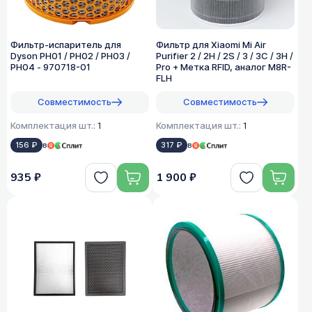
Фильтр-испаритель для
Фильтр для Xiaomi Mi Air
Dyson PH01 / PH02 / PH03 /
Purifier 2 / 2H / 2S / 3 / 3C / 3H /
PH04 - 970718-01
Pro + Метка RFID, аналог M8R-
FLH
Совместимость
Совместимость
Комплектация шт.:
1
Комплектация шт.:
1
156 ₽
в
317 ₽
в
935 ₽
1 900 ₽