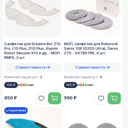
Салфетки для Dreame Bot Z10
МОП, салфетки для Roborock
Pro, L10 Plus, D10 Plus, Xiaomi
Saros 10R (G20S Ultra), Saros
Robot Vacuum X10 и др. - МОП
Z70 - SXTB07RR, 4 шт.
RMP5, 2 шт
Совместимость
Совместимость
Комплектация шт.:
2
Комплектация шт.:
4
109 ₽
в
165 ₽
в
650 ₽
990 ₽
оригинал