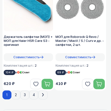
Держатель салфетки (МОП) +
МОП для Roborock Q Revo /
МОП для Haier HSR Care S3 -
Master / MaxV / S / Curv и др. -
оригинал
салфетки, 2 шт.
Совместимость
Совместимость
Комплектация шт.:
2
Комплектация шт.:
2
104 ₽
в
69 ₽
в
620 ₽
410 ₽
1
2
3
4