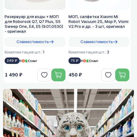
Резервуар для воды + МОП
МОП, салфетка Xiaomi Mi
для Roborock Q7, Q7 Plus, S5
Robot Vacuum 2S, Mop P, Viomi
Sweep One, E4, E5 (9.01.0530)
V2 Pro и др. - 3 шт, оригинал
- оригинал
Совместимость
Совместимость
Комплектация шт.:
1
Комплектация шт.:
3
249 ₽
в
75 ₽
в
1 490 ₽
450 ₽