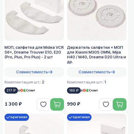
МОП, салфетка для Midea VCR
Держатель салфетки + МОП
S6+, Dreame Trouver E10, E20
для Xiaomi M30S OMNI, Mijia
(Pro, Plus, Pro Plus) - 2 шт
H40 / M40, Dreame D20 Ultra и
др.
Совместимость
Совместимость
Комплектация шт.:
2
Комплектация шт.:
1
217 ₽
в
165 ₽
в
1 300 ₽
990 ₽
оригинал
оригинал