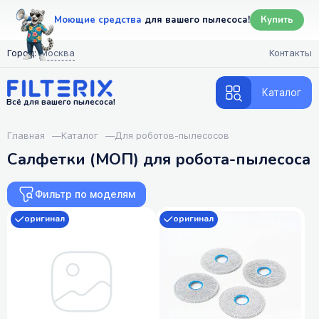
Моющие средства
для вашего пылесоса!
Купить
Город:
Москва
Контакты
Каталог
Всё для вашего пылесоса!
Главная
—
Каталог
—
Для роботов-пылесосов
Салфетки (МОП) для робота-пылесоса
Фильтр по моделям
оригинал
оригинал