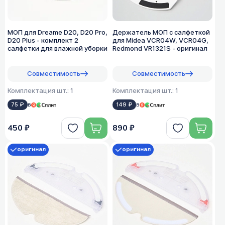
МОП для Dreame D20, D20 Pro,
Держатель МОП с салфеткой
D20 Plus - комплект 2
для Midea VCR04W, VCR04G,
салфетки для влажной уборки
Redmond VR1321S - оригинал
Совместимость
Совместимость
Комплектация шт.:
1
Комплектация шт.:
1
75 ₽
в
149 ₽
в
450 ₽
890 ₽
оригинал
оригинал