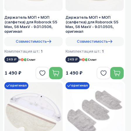
Держатель МОП + МОП
Держатель МОП + МОП
(салфетка) для Roborock S5
(салфетка) для Roborock S5
Max, S6 MaxV - 9.01.0506,
Max, S6 MaxV - 9.01.0505,
оригинал
оригинал
Совместимость
Совместимость
Комплектация шт.:
1
Комплектация шт.:
1
249 ₽
в
249 ₽
в
1 490 ₽
1 490 ₽
оригинал
оригинал