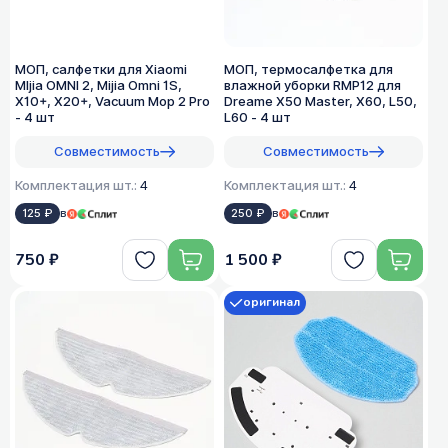
МОП, салфетки для Xiaomi
МОП, термосалфетка для
MIjia OMNI 2, Mijia Omni 1S,
влажной уборки RMP12 для
X10+, X20+, Vacuum Mop 2 Pro
Dreame X50 Master, X60, L50,
- 4 шт
L60 - 4 шт
Совместимость
Совместимость
Комплектация шт.:
4
Комплектация шт.:
4
125 ₽
в
250 ₽
в
750 ₽
1 500 ₽
оригинал