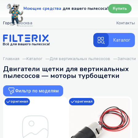
Моющие средства
для вашего пылесоса!
Купить
Город:
Москва
Контакты
Каталог
Всё для вашего пылесоса!
Главная
—
Каталог
—
Для вертикальных пылесосов
—
Запчасти
Двигатели щетки для вертикальных
пылесосов — моторы турбощетки
Фильтр по моделям
оригинал
оригинал