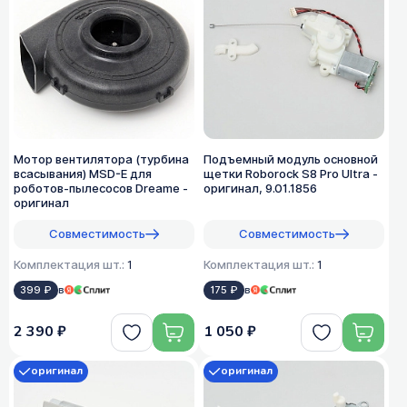
Мотор вентилятора (турбина
Подъемный модуль основной
всасывания) MSD-E для
щетки Roborock S8 Pro Ultra -
роботов-пылесосов Dreame -
оригинал, 9.01.1856
оригинал
Совместимость
Совместимость
Комплектация шт.:
1
Комплектация шт.:
1
399 ₽
в
175 ₽
в
2 390 ₽
1 050 ₽
оригинал
оригинал