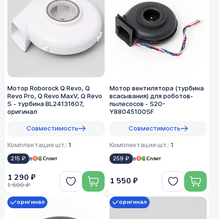
Мотор Roborock Q Revo, Q
Мотор вентилятора (турбина
Revo Pro, Q Revo MaxV, Q Revo
всасывания) для роботов-
S - турбина BL24131607,
пылесосов - S20-
оригинал
Y88045100SF
Совместимость
Совместимость
Комплектация шт.:
1
Комплектация шт.:
1
215 ₽
в
259 ₽
в
1 290 ₽
1 550 ₽
1 500 ₽
оригинал
оригинал