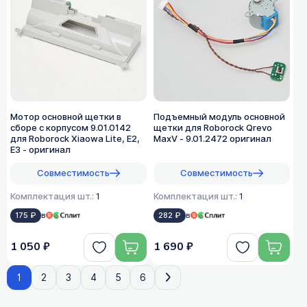
Мотор основной щетки в
Подъемный модуль основной
сборе с корпусом 9.01.0142
щетки для Roborock Qrevo
для Roborock Xiaowa Lite, E2,
MaxV - 9.01.2472 оригинал
E3 - оригинал
Совместимость
Совместимость
Комплектация шт.:
1
Комплектация шт.:
1
175 ₽
в
282 ₽
в
1 050 ₽
1 690 ₽
1
2
3
4
5
6