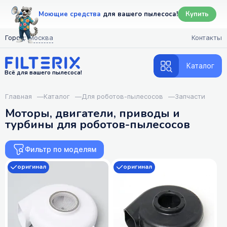
Моющие средства
для вашего пылесоса!
Купить
Город:
Москва
Контакты
Каталог
Всё для вашего пылесоса!
Главная
—
Каталог
—
Для роботов-пылесосов
—
Запчасти
Моторы, двигатели, приводы и
турбины для роботов-пылесосов
Фильтр по моделям
оригинал
оригинал