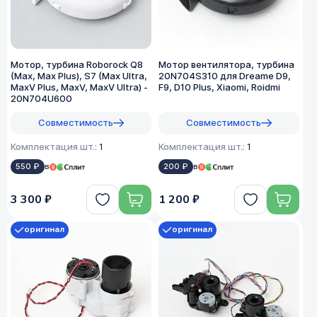
Мотор, турбина Roborock Q8
Мотор вентилятора, турбина
(Max, Max Plus), S7 (Max Ultra,
20N704S310 для Dreame D9,
MaxV Plus, MaxV, MaxV Ultra) -
F9, D10 Plus, Xiaomi, Roidmi
20N704U600
Совместимость
Совместимость
Комплектация шт.:
1
Комплектация шт.:
1
550 ₽
в
200 ₽
в
3 300 ₽
1 200 ₽
оригинал
оригинал