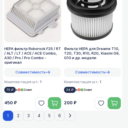
HEPA фильтр Roborock F25 / RT
Фильтр HEPA для Dreame T10,
/ ALT / LT / ACE / ACE Combo,
T20, T30, R10, R20, Xiaomi G9,
A30 / Pro / Pro Combo -
G10 и др. модели
оригинал
Совместимость
Совместимость
Комплектация шт.:
1
Комплектация шт.:
1
75 ₽
в
34 ₽
в
450 ₽
200 ₽
1
2
3
4
5
6