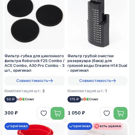
Фильтр-губка для циклонного
Фильтр грубой очистки
фильтра Roborock F25 Combo /
резервуара (бака) для
ACE Combo, A30 Pro Combo - 3
грязной воды Dreame H14 Dual
шт., оригинал
- оригинал
Совместимость
Совместимость
Комплектация шт.:
3
Комплектация шт.:
1
50 ₽
в
175 ₽
в
300 ₽
1 050 ₽
оригинал
оригинал
есть уценка