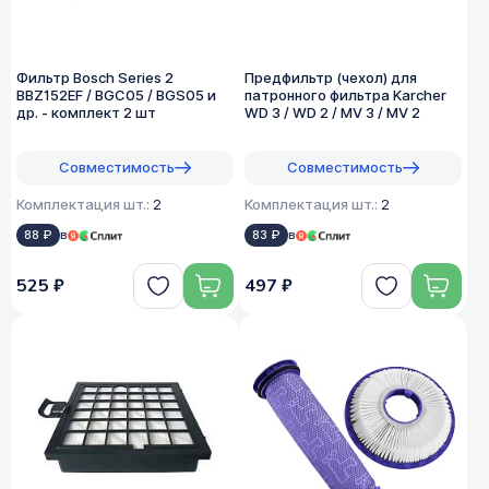
Фильтр Bosch Series 2
Предфильтр (чехол) для
BBZ152EF / BGC05 / BGS05 и
патронного фильтра Karcher
др. - комплект 2 шт
WD 3 / WD 2 / MV 3 / MV 2
Совместимость
Совместимость
Комплектация шт.:
2
Комплектация шт.:
2
88 ₽
в
83 ₽
в
525 ₽
497 ₽