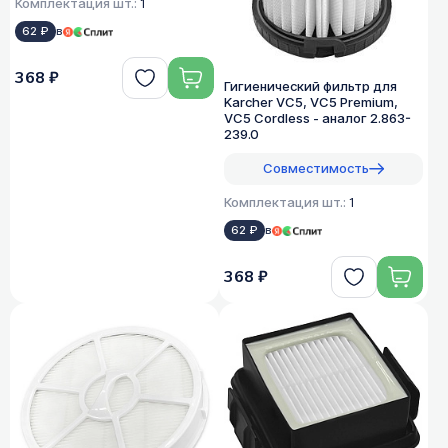
Комплектация шт.:
1
62 ₽
в
368 ₽
Гигиенический фильтр для
Karcher VC5, VC5 Premium,
VC5 Cordless - аналог 2.863-
239.0
Совместимость
Комплектация шт.:
1
62 ₽
в
368 ₽