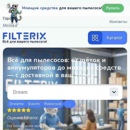
Моющие средства
для вашего пылесоса!
Купить
Город:
Контакты
Москва
Каталог
Всё для вашего пылесоса!
Всё для пылесосов: от щёток и
аккумуляторов до моющих средств
— с доставкой в ваш город
Подбор по модели:
Dreame
Xiaomi
Roborock
...
Оценка Filterix: 4.9
На основании многих тысяч