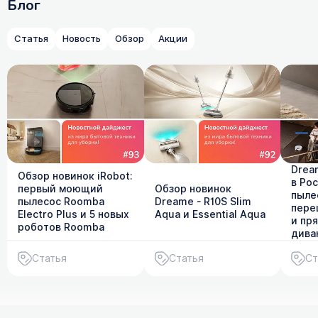
Блог
Статья
Новость
Обзор
Акции
Dream
Обзор новинок iRobot:
в Ро
первый моющий
Обзор новинок
пыле
пылесос Roomba
Dreame - R10S Slim
пере
Electro Plus и 5 новых
Aqua и Essential Aqua
и пр
роботов Roomba
дива
Статья
Статья
Ст