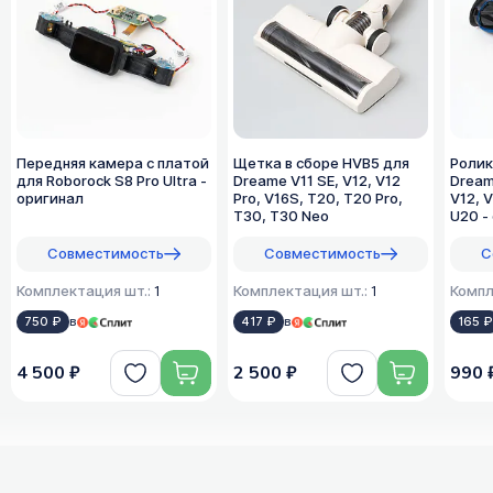
Передняя камера с платой
Щетка в сборе HVB5 для
Ролик
для Roborock S8 Pro Ultra -
Dreame V11 SE, V12, V12
Dream
оригинал
Pro, V16S, T20, T20 Pro,
V12, V
T30, T30 Neo
U20 -
Совместимость
Совместимость
С
Комплектация шт.:
1
Комплектация шт.:
1
Компл
750 ₽
в
417 ₽
в
165 
4 500 ₽
2 500 ₽
990 