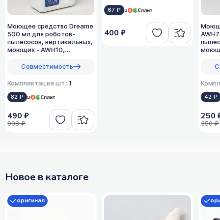
67 ₽
в
Моющее средство Dreame
Моющ
400 ₽
500 мл для роботов-
AWH7 
пылесосов, вертикальных,
пылес
моющих - AWH10,
моющи
оригинал, 1:50
мл (1
Совместимость
С
Комплектация шт.:
1
Компл
82 ₽
в
42 ₽
490 ₽
250 
998 ₽
350 ₽
Новое в каталоге
оригинал
ор