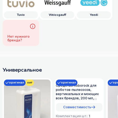
Tuvio
Weissgauff
Yeedi
Нет нужного
бренда?
Универсальное
оригинал
хит
оригинал
ор
Средство Roborock для
роботов-пылесосов,
вертикальных и моющих
всех брендов, 200 мл,
оригинал, 1:200
Совместимость
Комплектация шт.:
1