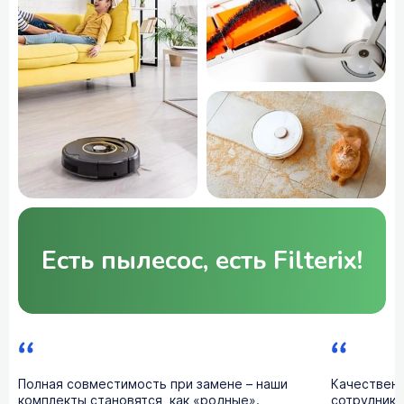
Есть пылесос, есть Filterix!
Полная совместимость при замене – наши
Качественн
комплекты становятся, как «родные».
сотрудники