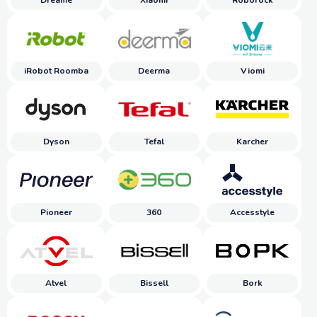
Dreame
Xiaomi
Roborock
iRobot Roomba
Deerma
Viomi
Dyson
Tefal
Karcher
Pioneer
360
Accesstyle
Atvel
Bissell
Bork