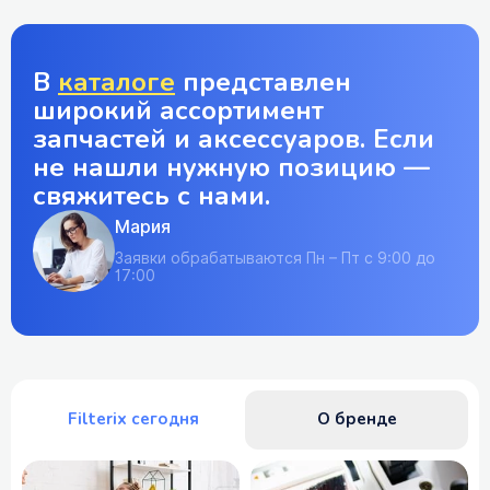
В
каталоге
представлен
широкий ассортимент
запчастей и аксессуаров. Если
не нашли нужную позицию —
свяжитесь с нами.
Мария
Заявки обрабатываются Пн – Пт с 9:00 до
17:00
Filterix сегодня
О бренде