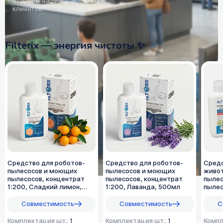
отзывов наших довольных
клиентов!
Filterix — энергия чистоты ✨
Средство для роботов-
Средство для роботов-
Средс
пылесосов и моющих
пылесосов и моющих
живот
пылесосов, концентрат
пылесосов, концентрат
пыле
1:200, Сладкий лимон,
1:200, Лаванда, 500мл
пылес
500мл
1:70,
Совместимость
Совместимость
С
Комплектация шт.:
1
Комплектация шт.:
1
Компл