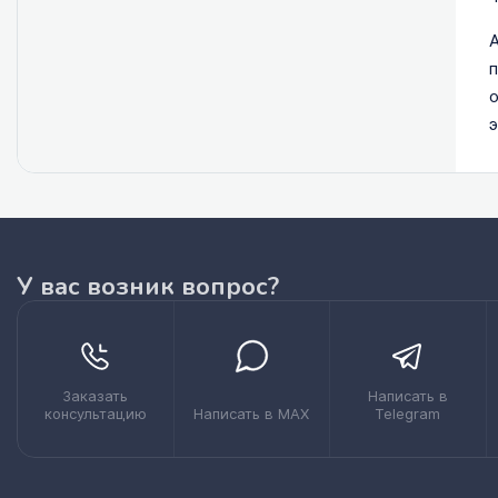
А
п
о
э
У вас возник вопрос?
Заказать
Написать в
консультацию
Написать в MAX
Telegram