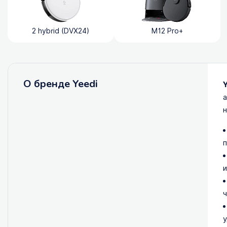
2 hybrid (DVX24)
M12 Pro+
О бренде Yeedi
а
н
п
и
ч
у