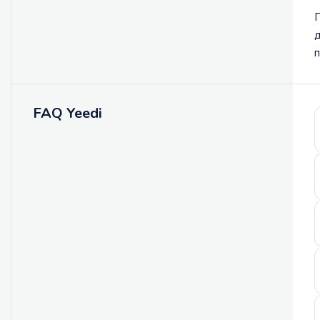
П
д
п
FAQ Yeedi