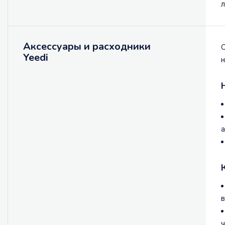
л
Аксессуары и расходники
С
Yeedi
н
а
в
ч