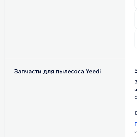
Запчасти для пылесоса Yeedi
З
и
с
F
к