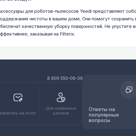
ксессуары для роботов-пылесосов Yeedi представляют собо
оддержания чистоты в вашем доме. Они помогут сохранить 
беспечат качественную уборку поверхностей. Не упустите 
ффективнее, заказывая на Filterix.
8 800 550-09-39
Для сервисных
Ответы на
Написать на почту
центров
популярные
вопросы