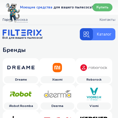
Моющие средства
для вашего пылесоса!
Купить
Город:
Москва
Контакты
Каталог
Всё для вашего пылесоса!
Бренды
Dreame
Xiaomi
Roborock
iRobot Roomba
Deerma
Viomi