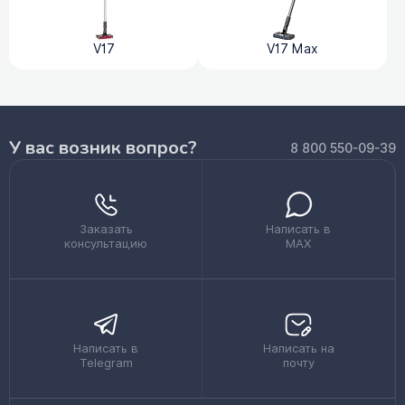
V17
V17 Max
У вас возник вопрос?
8 800 550-09-39
Заказать
Написать в
консультацию
MAX
Написать в
Написать на
Telegram
почту