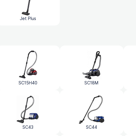
Jet Plus
SC15H40
SC18M
SC43
SC44