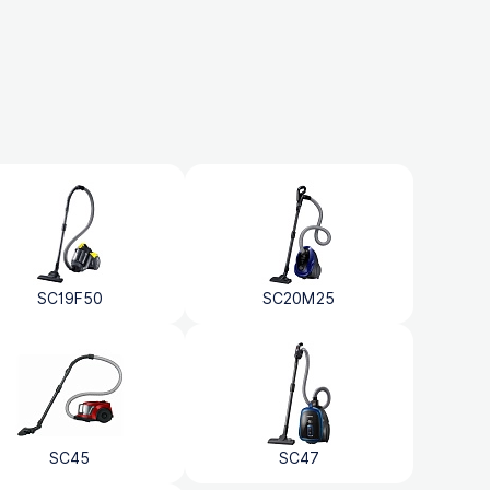
SC19F50
SC20M25
SC45
SC47