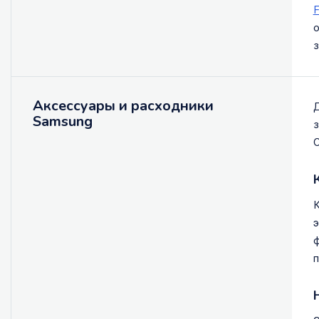
F
о
з
Аксессуары и расходники
Д
Samsung
з
О
К
э
ф
п