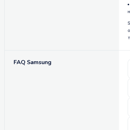
н
S
о
т
FAQ Samsung