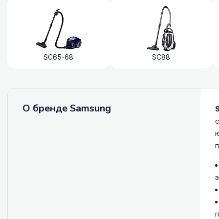
SC65-68
SC88
О бренде Samsung
с
ю
п
п