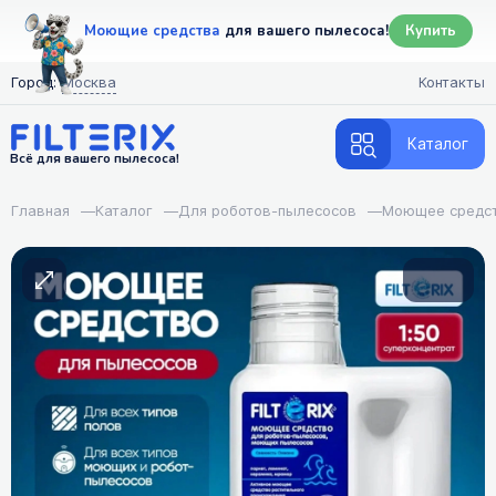
Моющие средства
для вашего пылесоса!
Купить
Город:
Москва
Контакты
Каталог
Всё для вашего пылесоса!
Главная
—
Каталог
—
Для роботов-пылесосов
—
Моющее средс