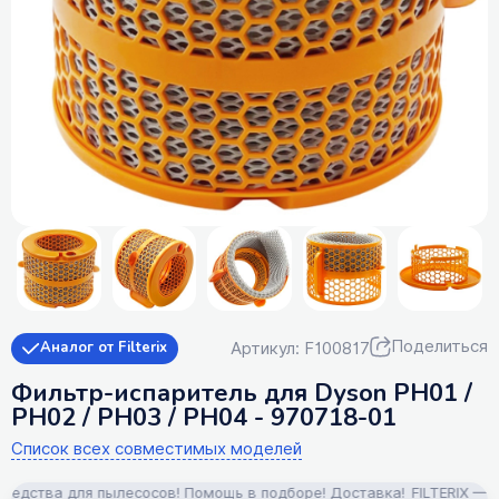
Поделиться
Артикул: F100817
Аналог от Filterix
Фильтр-испаритель для Dyson PH01 /
PH02 / PH03 / PH04 - 970718-01
Список всех совместимых моделей
ства для пылесосов! Помощь в подборе! Доставка!
FILTERIX — Зап