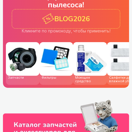
пылесоса!
BLOG2026
Кликните по промокоду,
чтобы применить!
Запчасти
Фильтры
Моющее
Cалфетки дл
средство
влажной убо