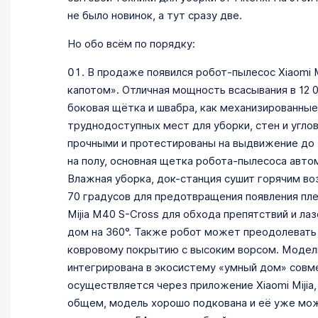
не было новинок, а тут сразу две.
Но обо всём по порядку:
В продаже появился робот-пылесос Xiaomi M
капотом». Отличная мощность всасывания в 12 
боковая щётка и швабра, как механизированные
труднодоступных мест для уборки, стен и углов
прочными и протестированы на выдвижение до 5
на полу, основная щетка робота-пылесоса автом
Влажная уборка, док-станция сушит горячим во
70 градусов для предотвращения появления пле
Mijia M40 S-Cross для обхода препятствий и ла
дом на 360°. Также робот может преодолевать 
ковровому покрытию с высоким ворсом. Модел
интегрирована в экосистему «умный дом» совме
осуществляется через приложение Xiaomi Mijia,
общем, модель хорошо подкована и её уже можн