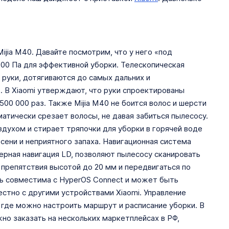
ijia M40. Давайте посмотрим, что у него «под
000 Па для эффективной уборки. Телескопическая
 руки, дотягиваются до самых дальних и
. В Xiaomi утверждают, что руки спроектированы
00 000 раз. Также Mijia M40 не боится волос и шерсти
атически срезает волосы, не давая забиться пылесосу.
здухом и стирает тряпочки для уборки в горячей воде
сени и неприятного запаха. Навигационная система
зерная навигация LD, позволяют пылесосу сканировать
препятствия высотой до 20 мм и передвигаться по
ь совместима с HyperOS Connect и может быть
стно с другими устройствами Xiaomi. Управление
 где можно настроить маршрут и расписание уборки. В
о заказать на нескольких маркетплейсах в РФ,