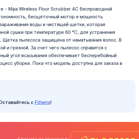
 - Mijia Wireless Floor Scrubber 4C беспроводной
втономность, бесщёточный мотор и мощность
ззараживания воды и чистящей щетки, которая
ной сушки при температуре 60 °C, для устранения
а. Щетка пылесоса защищена от наматывания волос. В
й и грязной. За счет чего пылесос справится с
зный угол всасывания обеспечивает бесперебойный
оцесс уборки. Пока что модель доступна для заказа в
 Оставайтесь с
Filterix
!
Кликните по промокоду,