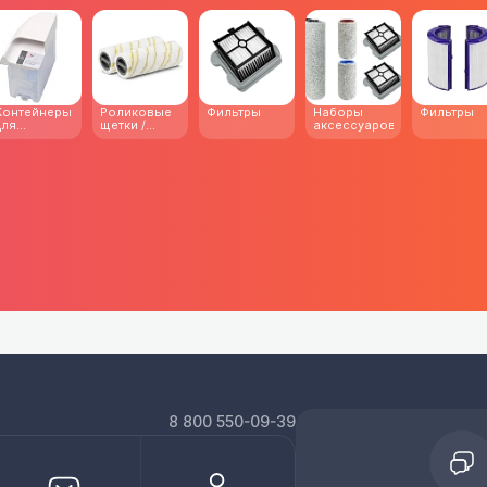
Контейнеры
Роликовые
Фильтры
Наборы
Фильтры
для
щетки /
аксессуаров
моющего
валики
средства
8 800 550-09-39