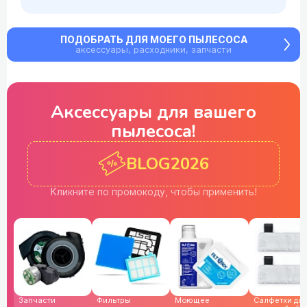
ПОДОБРАТЬ ДЛЯ МОЕГО ПЫЛЕСОСА
аксессуары, расходники, запчасти
Аксессуары для
вашего
пылесоса!
BLOG2026
Кликните по промокоду,
чтобы применить!
Запчасти
Фильтры
Моющее
Cалфетки дл