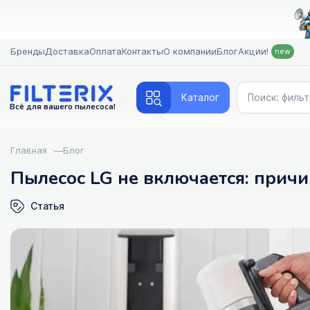
Бренды
Доставка
Оплата
Контакты
О компании
Блог
Акции!
new
Каталог
Всё для вашего пылесоса!
Главная
—
Блог
Пылесос LG не включается: прич
Статья