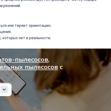
загрязнений.
ься или теряет ориентацию.
щения.
, которых нет в реальности.
отов-пылесосов
,
тельных пылесосов
с