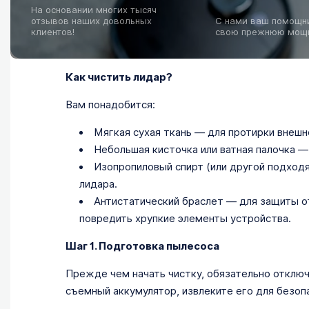
На основании многих тысяч
отзывов наших довольных
С нами ваш помощни
клиентов!
свою прежнюю мощн
Как чистить лидар?
Вам понадобится:
Мягкая сухая ткань — для протирки внешн
Небольшая кисточка или ватная палочка —
Изопропиловый спирт (или другой подход
лидара.
Антистатический браслет — для защиты о
повредить хрупкие элементы устройства.
Шаг 1. Подготовка пылесоса
Прежде чем начать чистку, обязательно отключ
съемный аккумулятор, извлеките его для безоп