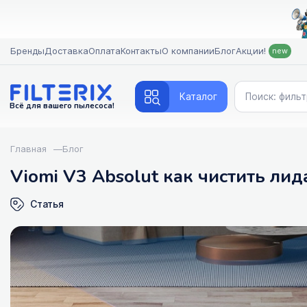
Бренды
Доставка
Оплата
Контакты
О компании
Блог
Акции!
new
Каталог
Всё для вашего пылесоса!
Главная
—
Блог
Viomi V3 Absolut как чистить ли
Статья