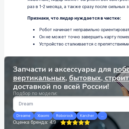
раз в 1-2 месяца, а также сразу после сильных 
Признаки, что лидар нуждается в чистке:
Робот начинает неправильно ориентироват
Он не может точно завершить карту поме
Устройство сталкивается с препятствиями
Запчасти и аксессуары для
роб
вертикальных
,
бытовых, строи
доставкой по всей России!
Подбор по модели:
Dreame
Xiaomi
Roborock
Karcher
...
Оценка бренда: 4.9