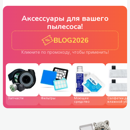
Аксессуары для
вашего
пылесоса!
BLOG2026
Кликните по промокоду,
чтобы применить!
Запчасти
Фильтры
Моющее
Cалфетки дл
средство
влажной убо