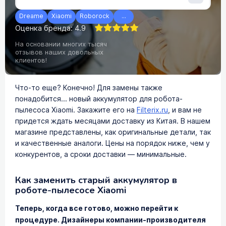
Dreame
Xiaomi
Roborock
...
Оценка бренда: 4.9
На основании многих тысяч
отзывов наших довольных
клиентов!
Что-то еще? Конечно! Для замены также
понадобится... новый аккумулятор для робота-
пылесоса Xiaomi. Закажите его на
Filterix.ru
, и вам не
придется ждать месяцами доставку из Китая. В нашем
магазине представлены, как оригинальные детали, так
и качественные аналоги. Цены на порядок ниже, чем у
конкурентов, а сроки доставки — минимальные.
Как заменить старый аккумулятор в
роботе-пылесосе Xiaomi
Теперь, когда все готово, можно перейти к
процедуре. Дизайнеры компании-производителя