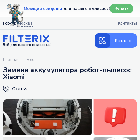
Моющие средства
для вашего пылесоса!
Купить
Город:
Москва
Контакты
Каталог
Всё для вашего пылесоса!
Главная
—
Блог
Замена аккумулятора робот-пылесос
Xiaomi
Статья