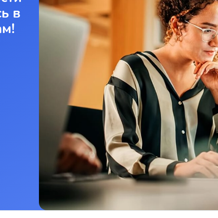
ь в
ам!