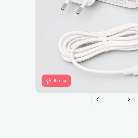
FILTERIX — З
Важно