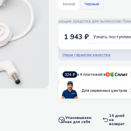
Белый
Черный
апчасти, аксессуары и моющие средства для пылесосов! Помощь в п
1 943 ₽
Узнать поступлен
Наши гарантии качества
x 6 платежей в
324 ₽
Для сервисных центров
14 дней
Упаковываем
на
как для себя
возврат