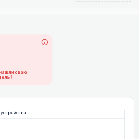
нашли свою
дель?
 устройства