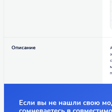
Описание
А
э
с
м
п
Если вы не нашли свою мо
сомневаетесь в совместим