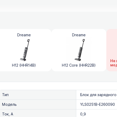
Dreame
Dreame
Не 
мо
H12 (HHR14B)
H12 Core (HHR22B)
Тип
Блок для зарядного
Модель
YLS0251B-E260090
Ток, А
0,9