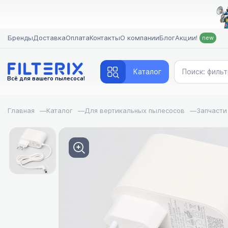
Бренды
Доставка
Оплата
Контакты
О компании
Блог
Акции!
new
Каталог
Всё для вашего пылесоса!
Главная
—
Каталог
—
Для вертикальных пылесосов
—
Запчасти