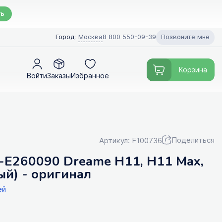
ть
Позвоните мне
Город:
Москва
8 800 550-09-39
Корзина
Войти
Заказы
Избранное
Поделиться
Артикул: F100736
-E260090 Dreame H11, H11 Max,
ый) - оригинал
ей