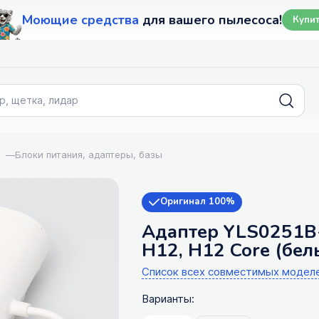
Моющие средства
для вашего пылесоса!
Купи
—
Блоки питания, адаптеры, базы
Оригинал 100%
Адаптер YLS0251B
H12, H12 Core (бел
Список всех совместимых модел
Варианты: