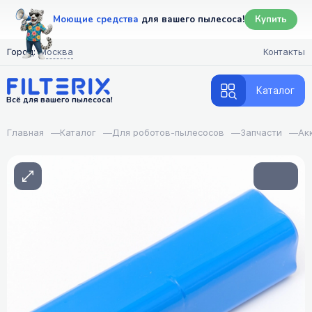
Моющие средства
для вашего пылесоса!
Купить
Город:
Москва
Контакты
Каталог
Всё для вашего пылесоса!
Главная
—
Каталог
—
Для роботов-пылесосов
—
Запчасти
—
Ак