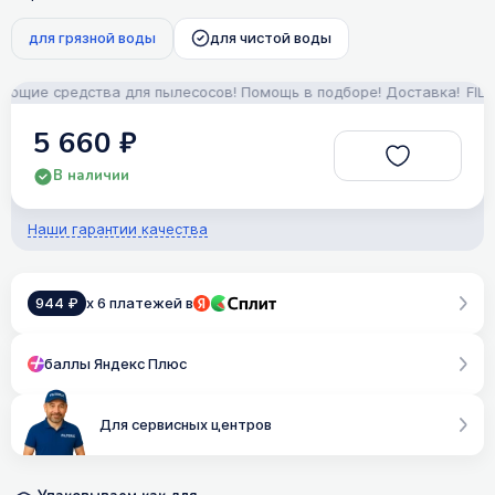
для грязной воды
для чистой воды
щие средства для пылесосов! Помощь в подборе! Доставка!
FILTER
5 660 ₽
В наличии
Наши гарантии качества
944 ₽
x 6 платежей в
баллы Яндекс Плюс
Для сервисных центров