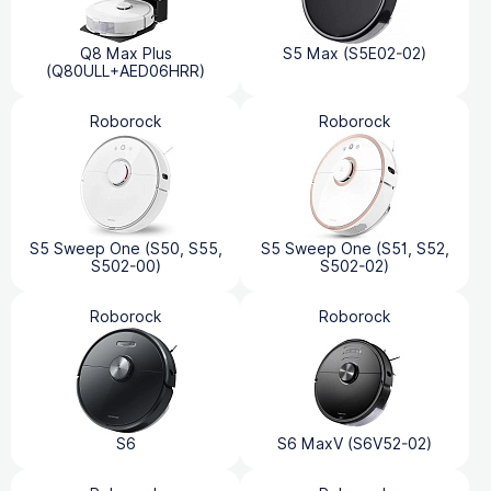
Q8 Max Plus
S5 Max (S5E02-02)
(Q80ULL+AED06HRR)
Roborock
Roborock
S5 Sweep One (S50, S55,
S5 Sweep One (S51, S52,
S502-00)
S502-02)
Roborock
Roborock
S6
S6 MaxV (S6V52-02)