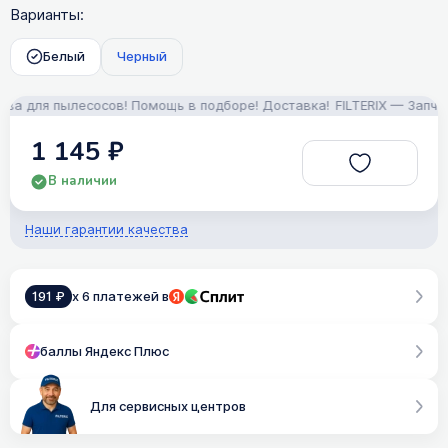
Варианты:
Белый
Черный
ля пылесосов! Помощь в подборе! Доставка!
FILTERIX — Запчасти, 
1 145 ₽
В наличии
Наши гарантии качества
191 ₽
x 6 платежей в
баллы Яндекс Плюс
Для сервисных центров