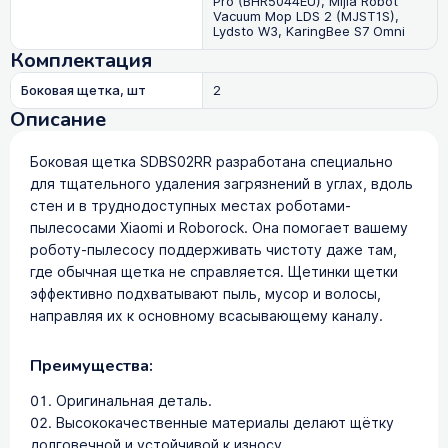
Pro (BHR5044EU), Mijia Robot
Vacuum Mop LDS 2 (MJST1S),
Lydsto W3, KaringBee S7 Omni
Комплектация
Боковая щетка, шт
2
Описание
Боковая щетка SDBS02RR разработана специально
для тщательного удаления загрязнений в углах, вдоль
стен и в труднодоступных местах роботами-
пылесосами Xiaomi и Roborock. Она помогает вашему
роботу-пылесосу поддерживать чистоту даже там,
где обычная щетка не справляется. Щетинки щетки
эффективно подхватывают пыль, мусор и волосы,
направляя их к основному всасывающему каналу.
Преимущества:
Оригинальная деталь.
Высококачественные материалы делают щётку
долговечной и устойчивой к износу.