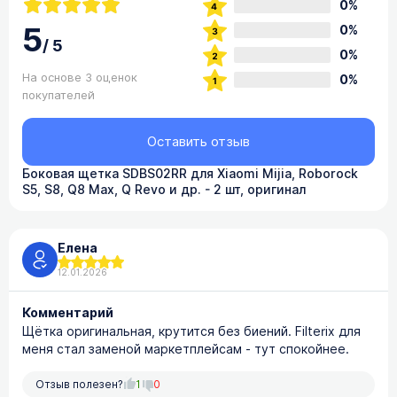
0%
5
0%
/
5
0%
На основе 3 оценок
0%
покупателей
Оставить отзыв
Боковая щетка SDBS02RR для Xiaomi Mijia, Roborock
S5, S8, Q8 Max, Q Revo и др. - 2 шт, оригинал
Елена
12.01.2026
Комментарий
Щётка оригинальная, крутится без биений. Filterix для
меня стал заменой маркетплейсам - тут спокойнее.
Отзыв полезен?
1
0