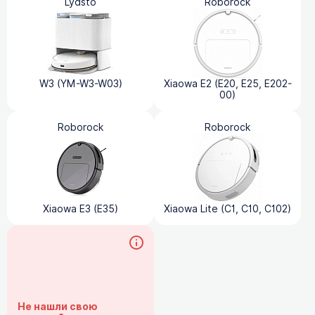
Lydsto
Roborock
W3 (YM-W3-W03)
Xiaowa E2 (E20, E25, E202-
00)
Roborock
Roborock
Xiaowa E3 (E35)
Xiaowa Lite (C1, C10, C102)
Не нашли свою