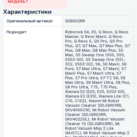
модель?
Характеристики
Оригинальный артикул
SDBS02RR
Подходит
Roborock E4, E5, Q Revo, Q Revo
Master, Q Revo MaxV, Q Revo
Pro, Q Revo S, Q5 Pro, Q5 Pro
Plus, Q7, Q7 Max, Q7 Max Plus, Q7
Plus, Q8 Max, Q8 Max Plus, S5
Max, S5 Sweep One (S50, S55,
S502-00), S5 Sweep One (S51,
S52, S502-02), S6, S6 MaxV, S6
Pure, S7 Max Ultra, S7 MaxV, S7
MaxV Plus, S7 MaxV Ultra, S7
Plus, S7 Pro Ultra, S7-T7, S8, S8
Max Ultra, S8 MaxV Ultra, S8 Plus,
S8 Pro Ultra, T7S, T7S Plus,
Xiaowa E2 (E20, E25, E202-00),
Xiaowa E3 (E35), Xiaowa Lite (C1,
C10, C102), Xiaomi Mi Robot
Vacuum Cleaner (SDJQR01RR,
SKV4000CN), Mi Robot Vacuum
Cleaner (SDJQR02RR,
SKV4022GL), Mi Robot Vacuum
Cleaner 1S (SDJQR03RR), Mi
Robot Vacuum Mop 2 Lite
(MJSTL), Mi Robot Vacuum Mop 2