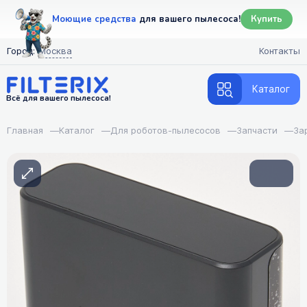
Моющие средства
для вашего пылесоса!
Купить
Город:
Москва
Контакты
Каталог
Всё для вашего пылесоса!
Главная
—
Каталог
—
Для роботов-пылесосов
—
Запчасти
—
За