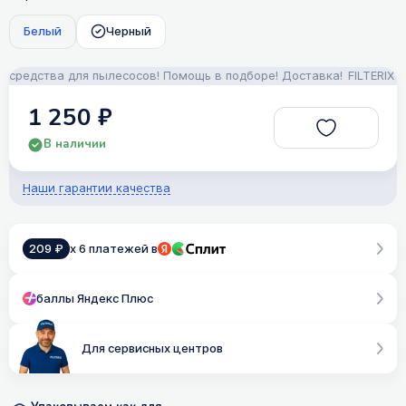
Белый
Черный
редства для пылесосов! Помощь в подборе! Доставка!
FILTERIX — З
1 250 ₽
В наличии
Наши гарантии качества
209 ₽
x 6 платежей в
баллы Яндекс Плюс
Для сервисных центров