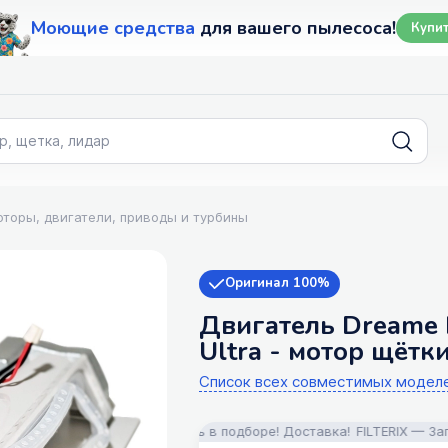
Моющие средства
для вашего пылесоса!
Купи
торы, двигатели, приводы и турбины
Оригинал 100%
Двигатель Dreame Bo
Ultra - мотор щётк
Список всех совместимых модел
 для пылесосов! Помощь в подборе! Доставка!
FILTERIX — Запчасти