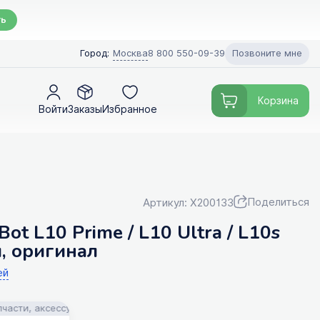
ть
Позвоните мне
Город:
Москва
8 800 550-09-39
Корзина
Войти
Заказы
Избранное
Поделиться
Артикул: X200133
t L10 Prime / L10 Ultra / L10s
и, оригинал
ей
, аксессуары и моющие средства для пылесосов! Помощь в подборе