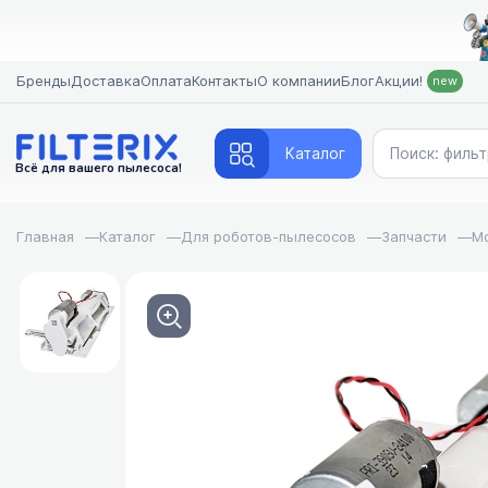
Бренды
Доставка
Оплата
Контакты
О компании
Блог
Акции!
new
Каталог
Всё для вашего пылесоса!
Главная
—
Каталог
—
Для роботов-пылесосов
—
Запчасти
—
Мо
FILTERIX — Запчасти, аксессуары и моющие средства