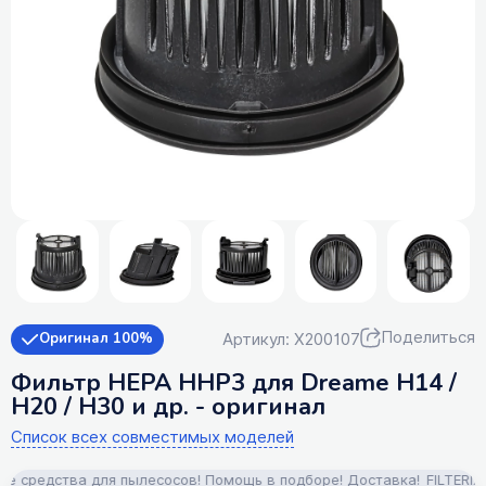
Поделиться
Артикул: X200107
Оригинал 100%
Фильтр HEPA HHP3 для Dreame H14 /
H20 / H30 и др. - оригинал
Список всех совместимых моделей
средства для пылесосов! Помощь в подборе! Доставка!
FILTERIX — 