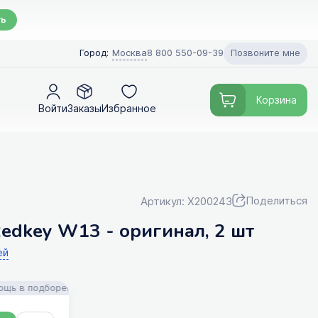
ть
Позвоните мне
Город:
Москва
8 800 550-09-39
Корзина
Войти
Заказы
Избранное
Поделиться
Артикул: X200243
edkey W13 - оригинал, 2 шт
ей
 подборе! Доставка!
FILTERIX — Запчасти, аксессуары и моющие ср