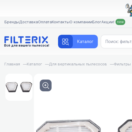
Бренды
Доставка
Оплата
Контакты
О компании
Блог
Акции!
new
Каталог
Всё для вашего пылесоса!
Главная
—
Каталог
—
Для вертикальных пылесосов
—
Фильтры
FILTERIX — 