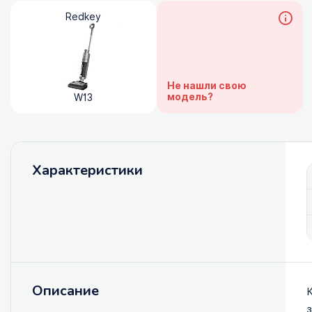
Redkey
Не нашли свою
модель?
W13
Характеристики
Описание
К
з