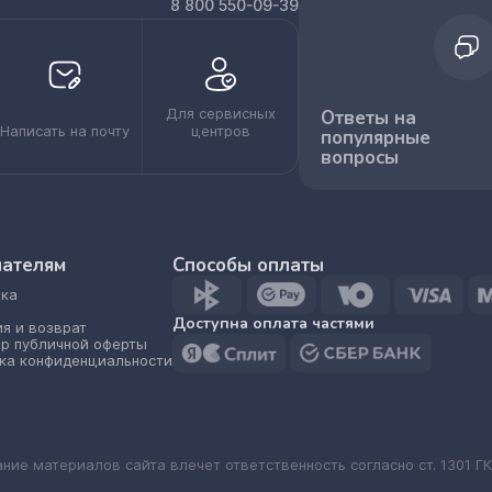
8 800 550-09-39
Для сервисных
Ответы на
Написать на почту
центров
популярные
вопросы
пателям
Способы оплаты
ка
Доступна оплата частями
ия и возврат
р публичной оферты
ка конфиденциальности
ание материалов сайта влечет ответственность согласно ст. 1301 ГК