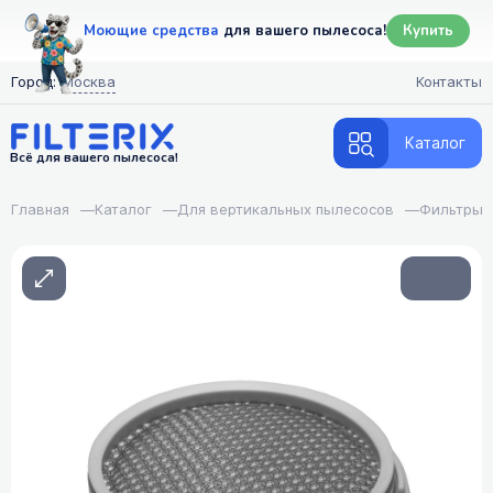
Моющие средства
для вашего пылесоса!
Купить
Город:
Москва
Контакты
Каталог
Всё для вашего пылесоса!
Главная
—
Каталог
—
Для вертикальных пылесосов
—
Фильтры