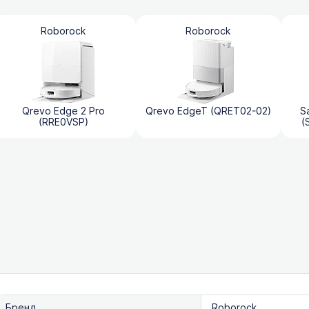
Roborock
Roborock
Qrevo Edge 2 Pro
Qrevo EdgeT (QRET02-02)
S
(RRE0VSP)
(
Бренд
Roborock