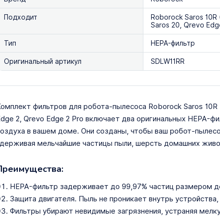
Подходит
Roborock Saros 10R 
Saros 20, Qrevo Edg
Тип
HEPA-фильтр
Оригинальный артикул
SDLW11RR
омплект фильтров для робота-пылесоса Roborock Saros 10R (G
dge 2, Qrevo Edge 2 Pro включает два оригинальных HEPA-ф
оздуха в вашем доме. Они созданы, чтобы ваш робот-пылес
держивая мельчайшие частицы пыли, шерсть домашних живот
Преимущества:
HEPA-фильтр задерживает до 99,97% частиц размером до
Защита двигателя. Пыль не проникает внутрь устройства,
Фильтры убирают невидимые загрязнения, устраняя мелку