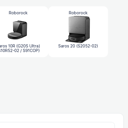
Roborock
Roborock
aros 10R (G20S Ultra)
Saros 20 (S2052-02)
S10R52-02 / S91COP)