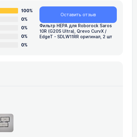
100%
Оставить отзыв
0%
Фильтр HEPA для Roborock Saros
0%
10R (G20S Ultra), Qrevo CurvX /
0%
EdgeT - SDLW11RR оригинал, 2 шт
0%