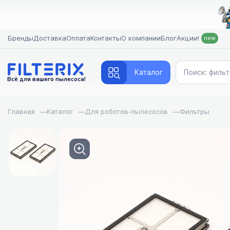
Бренды
Доставка
Оплата
Контакты
О компании
Блог
Акции!
new
Каталог
Всё для вашего пылесоса!
Главная
—
Каталог
—
Для роботов-пылесосов
—
Фильтры
FILTERIX — Запчасти,