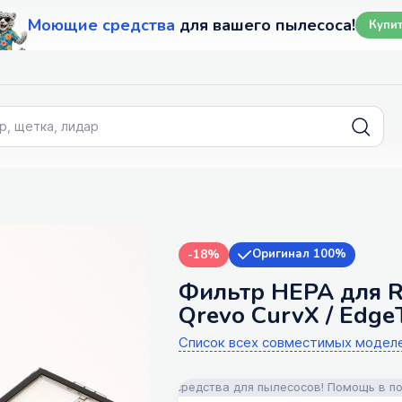
Моющие средства
для вашего пылесоса!
Купи
-18%
Оригинал 100%
Фильтр HEPA для Ro
Qrevo CurvX / Edg
Список всех совместимых модел
 аксессуары и моющие средства для пылесосов! Помощь в подборе!