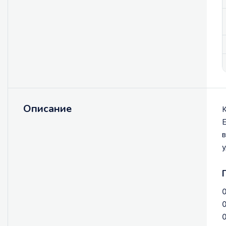
Описание
К
E
в
у