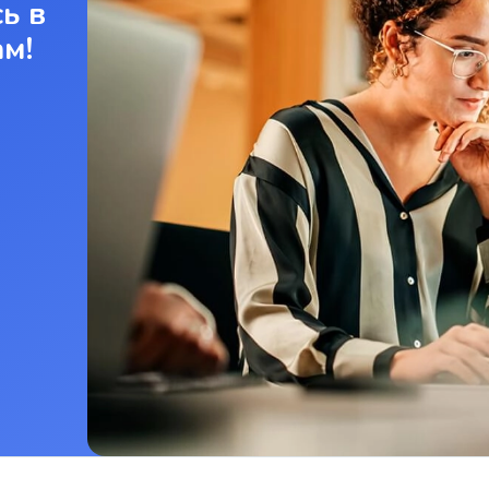
ь в
ам!