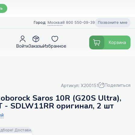
ть
Позвоните мне
Город:
Москва
8 800 550-09-39
Корзина
Войти
Заказы
Избранное
Поделиться
Артикул: X200151
borock Saros 10R (G20S Ultra),
eT - SDLW11RR оригинал, 2 шт
ей
 Доставка!
FILTERIX — Запчасти, аксессуары и моющие средства дл