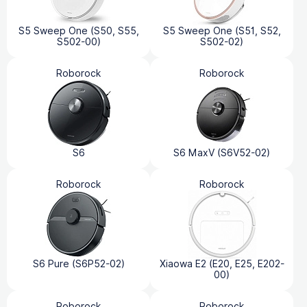
S5 Sweep One (S50, S55,
S5 Sweep One (S51, S52,
S502-00)
S502-02)
Roborock
Roborock
S6
S6 MaxV (S6V52-02)
Roborock
Roborock
S6 Pure (S6P52-02)
Xiaowa E2 (E20, E25, E202-
00)
Roborock
Roborock