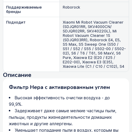
Поддерживаемые
Roborock
бренды
Подходит
Xiaomi Mi Robot Vacuum Cleaner
(SDJQR01RR, SKV4000CN/
SDJQR02RR, SKV4022GL), Mi
Robot Vacuum Cleaner 1S
(SDJQR03RR), Roborock E4, E5,
S5 Max, S5 Sweep One (S50 /
S51 / S52 / S55 / S502-00 / S502-
02), S6 / T6 / T61, S6 MaxV, S6
Pure, Xiaowa E2 (E20 / E25 /
E202-00), Xiaowa E3 (E35),
Xiaowa Lite (C1 / C10 / C102), S4
Описание
Фильтр Hepa с активированным углем
Высокая эффективность очистки воздуха - до
99,9%.
Задерживает даже самые мелкие частицы пыли,
пыльцы, продукты жизнедеятельности домашних
животных и другие аллергены.
Уменьшает попадание пыли в воздух, которым вы