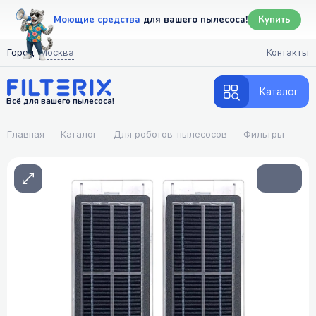
Моющие средства
для вашего пылесоса!
Купить
Город:
Москва
Контакты
Каталог
Всё для вашего пылесоса!
Главная
—
Каталог
—
Для роботов-пылесосов
—
Фильтры