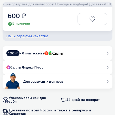
щие средства для пылесосов! Помощь в подборе! Доставка!
FILTERI
600 ₽
В наличии
Наши гарантии качества
100 ₽
x 6 платежей в
баллы Яндекс Плюс
Для сервисных центров
Упаковываем как для
14 дней на возврат
себя
Доставка по всей России, а также в Беларусь и
Казахстан