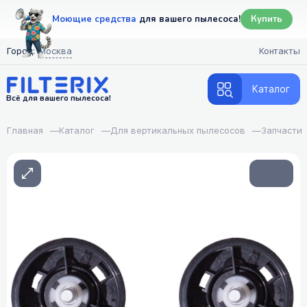
Моющие средства
для вашего пылесоса!
Купить
Город:
Москва
Контакты
Каталог
Всё для вашего пылесоса!
Главная
—
Каталог
—
Для вертикальных пылесосов
—
Запчасти