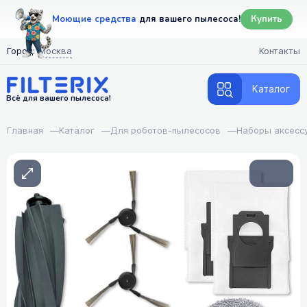
Моющие средства
для вашего пылесоса!
Купить
Город:
Москва
Контакты
Каталог
Всё для вашего пылесоса!
Главная
—
Каталог
—
Для роботов-пылесосов
—
Наборы аксесс