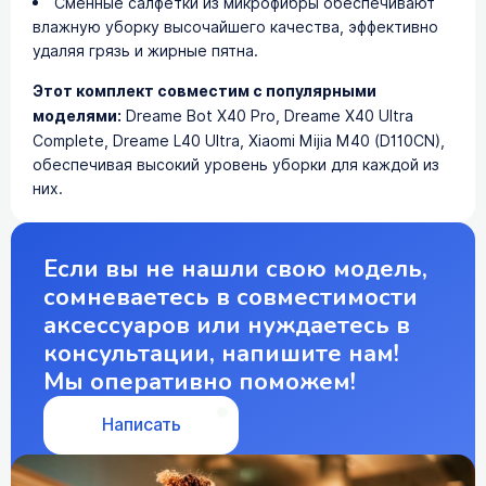
Сменные салфетки из микрофибры обеспечивают
влажную уборку высочайшего качества, эффективно
удаляя грязь и жирные пятна.
Этот комплект совместим с популярными
моделями:
Dreame Bot X40 Pro, Dreame X40 Ultra
Complete, Dreame L40 Ultra, Xiaomi Mijia M40 (D110CN),
обеспечивая высокий уровень уборки для каждой из
них.
Если вы не нашли свою модель,
сомневаетесь в совместимости
аксессуаров или нуждаетесь в
консультации, напишите нам!
Мы оперативно поможем!
Написать