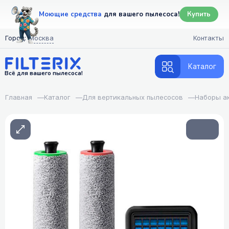
Моющие средства
для вашего пылесоса!
Купить
Город:
Москва
Контакты
Каталог
Всё для вашего пылесоса!
Главная
—
Каталог
—
Для вертикальных пылесосов
—
Наборы а