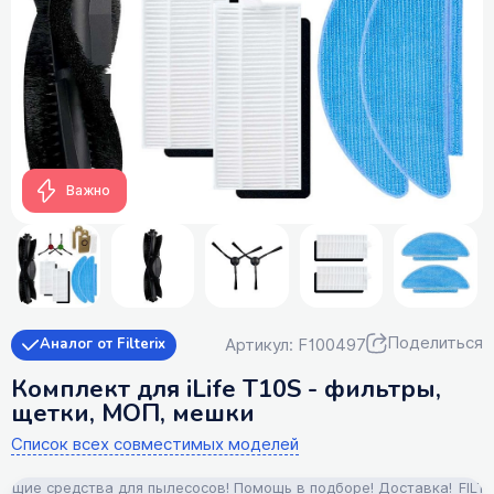
Важно
Поделиться
Артикул: F100497
Аналог от Filterix
Комплект для iLife T10S - фильтры,
щетки, МОП, мешки
Список всех совместимых моделей
ие средства для пылесосов! Помощь в подборе! Доставка!
FILTERIX