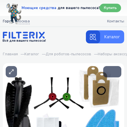
Моющие средства
для вашего пылесоса!
Купить
Город:
Москва
Контакты
Каталог
Всё для вашего пылесоса!
Главная
—
Каталог
—
Для роботов-пылесосов
—
Наборы аксесс