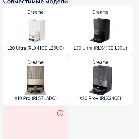
Совместимые модели
Dreame
Dreame
L20 Ultra (RLX41CE-L20UC)
L30 Ultra (RLX41CE-L30U)
Dreame
Dreame
X10 Pro (RLS7LADC)
X20 Pro+ (RLX34CE)