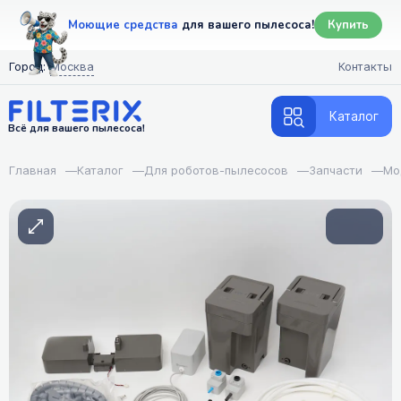
Моющие средства
для вашего пылесоса!
Купить
Город:
Москва
Контакты
Каталог
Всё для вашего пылесоса!
Главная
—
Каталог
—
Для роботов-пылесосов
—
Запчасти
—
Мо