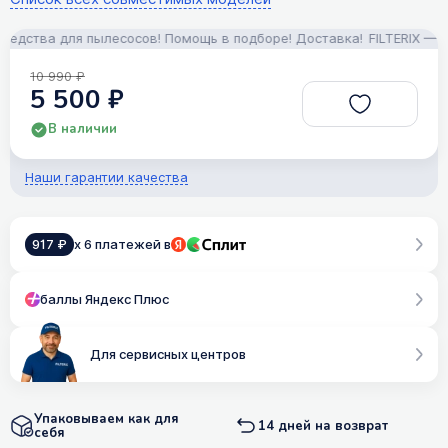
ства для пылесосов! Помощь в подборе! Доставка!
FILTERIX — Зап
10 990 ₽
5 500 ₽
В наличии
Наши гарантии качества
917 ₽
x 6 платежей в
баллы Яндекс Плюс
Для сервисных центров
Упаковываем как для
14 дней на возврат
себя