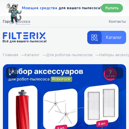
Моющие средства
для вашего пылесоса!
Купить
Город:
Москва
Контакты
Каталог
Всё для вашего пылесоса!
Главная
—
Каталог
—
Для роботов-пылесосов
—
Наборы аксесс