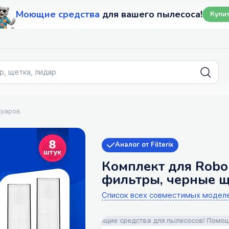
Моющие средства
для вашего пылесоса!
Купи
суаров
Аналог от Filterix
Комплект для Roboro
фильтры, черные 
Список всех совместимых модел
части, аксессуары и моющие средства для пылесосов! Помощь в по