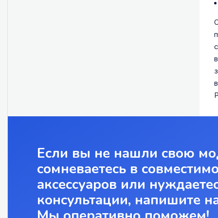
О
п
с
в
з
в
P
Если вы не нашли свою мо
сомневаетесь в совместим
аксессуаров или нуждаетес
консультации, напишите н
Мы оперативно поможем!