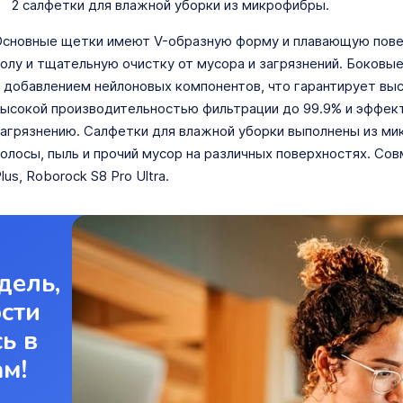
2 салфетки для влажной уборки из микрофибры.
сновные щетки имеют V-образную форму и плавающую повер
олу и тщательную очистку от мусора и загрязнений. Боковы
 добавлением нейлоновых компонентов, что гарантирует вы
ысокой производительностью фильтрации до 99.9% и эффек
агрязнению. Салфетки для влажной уборки выполнены из ми
олосы, пыль и прочий мусор на различных поверхностях. Со
lus, Roborock S8 Pro Ultra.
дель,
ости
ь в
ам!