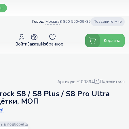
ть
Позвоните мне
Город:
Москва
8 800 550-09-39
Корзина
Войти
Заказы
Избранное
Поделиться
Артикул: F100394
ck S8 / S8 Plus / S8 Pro Ultra
щётки, МОП
ей
дборе! Доставка!
FILTERIX — Запчасти, аксессуары и моющие средс