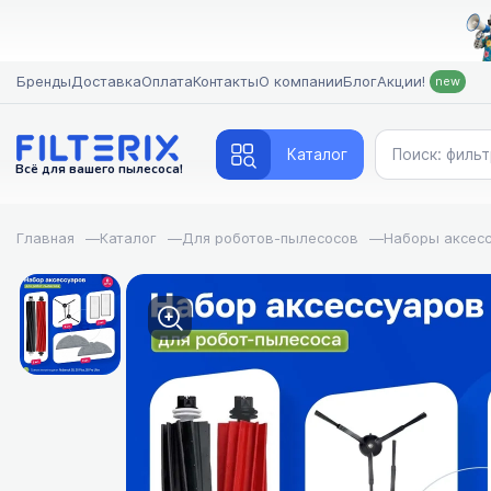
Бренды
Доставка
Оплата
Контакты
О компании
Блог
Акции!
new
Каталог
Всё для вашего пылесоса!
Главная
—
Каталог
—
Для роботов-пылесосов
—
Наборы аксес
FILTERIX — Зап