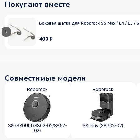
Покупают вместе
Боковая щетка для Roborock S5 Max / E4 / E5 / S6 
400 ₽
Совместимые модели
Roborock
Roborock
S8 (S80ULT/S802-02/S852-
S8 Plus (S8P02-02)
02)