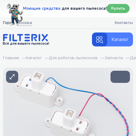
Моющие средства
для вашего пылесоса!
Купить
Город:
Москва
Контакты
Каталог
Всё для вашего пылесоса!
Главная
—
Каталог
—
Для роботов-пылесосов
—
Запчасти
—
Да