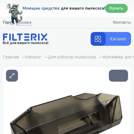
Моющие средства
для вашего пылесоса!
Купить
Город:
Москва
Контакты
Каталог
Всё для вашего пылесоса!
Главная
—
Каталог
—
Для роботов-пылесосов
—
Контейнер для 