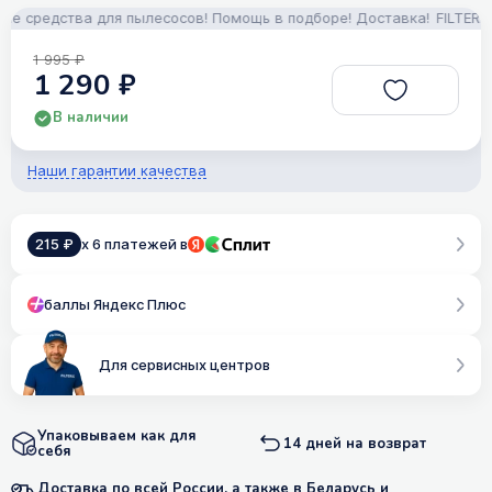
средства для пылесосов! Помощь в подборе! Доставка!
FILTERIX —
1 995 ₽
1 290 ₽
В наличии
Наши гарантии качества
215 ₽
x 6 платежей в
баллы Яндекс Плюс
Для сервисных центров
Упаковываем как для
14 дней на возврат
себя
Доставка по всей России, а также в Беларусь и