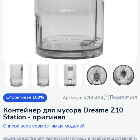
Поделиться
Артикул: X200484
Оригинал 100%
Контейнер для мусора Dreame Z10
Station - оригинал
Список всех совместимых моделей
ющие средства для пылесосов! Помощь в подборе! Доставка!
FILTE