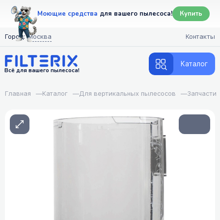
Моющие средства
для вашего пылесоса!
Купить
Город:
Москва
Контакты
Каталог
Всё для вашего пылесоса!
Главная
—
Каталог
—
Для вертикальных пылесосов
—
Запчасти