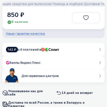
щие средства для пылесосов! Помощь в подборе! Доставка!
FILTER
850 ₽
В наличии
Наши гарантии качества
142 ₽
x 6 платежей в
баллы Яндекс Плюс
Для сервисных центров
Упаковываем как для
14 дней на возврат
себя
Доставка по всей России, а также в Беларусь и
Казахстан