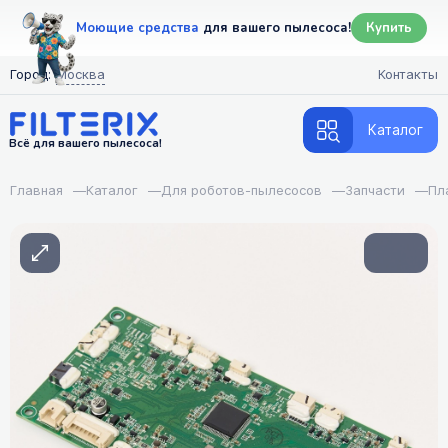
Моющие средства
для вашего пылесоса!
Купить
Город:
Москва
Контакты
Каталог
Всё для вашего пылесоса!
Главная
—
Каталог
—
Для роботов-пылесосов
—
Запчасти
—
Пл