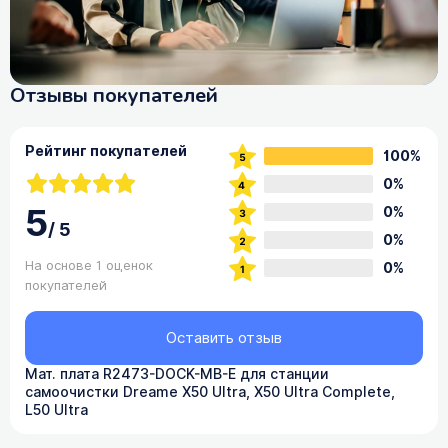
Отзывы покупателей
Рейтинг покупателей
100%
0%
5
0%
/
5
0%
На основе 1 оценок
0%
покупателей
Оставить отзыв
Мат. плата R2473-DOCK-MB-E для станции
самоочистки Dreame X50 Ultra, X50 Ultra Complete,
L50 Ultra