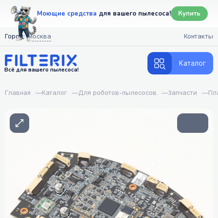
Моющие средства
для вашего пылесоса!
Купить
Город:
Москва
Контакты
Каталог
Всё для вашего пылесоса!
Главная
—
Каталог
—
Для роботов-пылесосов
—
Запчасти
—
Пл