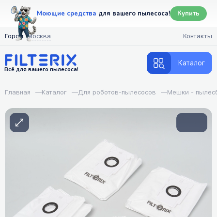
Моющие средства
для вашего пылесоса!
Купить
Город:
Москва
Контакты
Каталог
Всё для вашего пылесоса!
Главная
—
Каталог
—
Для роботов-пылесосов
—
Мешки - пылес