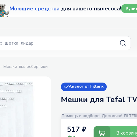
Моющие средства
для вашего пылесоса!
Купи
—
Мешки-пылесборники
Аналог от Filterix
Мешки для Tefal T
 средства для пылесосов! Помощь в подборе! Доставка!
FILTERIX —
517 ₽
В корзин