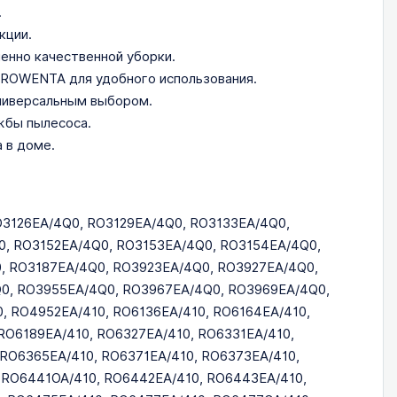
.
кции.
енно качественной уборки.
 ROWENTA для удобного использования.
универсальным выбором.
жбы пылесоса.
 в доме.
O3126EA/4Q0, RO3129EA/4Q0, RO3133EA/4Q0,
, RO3152EA/4Q0, RO3153EA/4Q0, RO3154EA/4Q0,
, RO3187EA/4Q0, RO3923EA/4Q0, RO3927EA/4Q0,
0, RO3955EA/4Q0, RO3967EA/4Q0, RO3969EA/4Q0,
, RO4952EA/410, RO6136EA/410, RO6164EA/410,
RO6189EA/410, RO6327EA/410, RO6331EA/410,
 RO6365EA/410, RO6371EA/410, RO6373EA/410,
 RO6441OA/410, RO6442EA/410, RO6443EA/410,