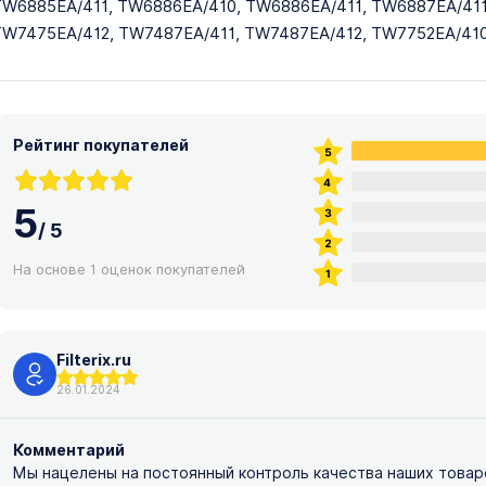
W6885EA/411, TW6886EA/410, TW6886EA/411, TW6887EA/411
TW7475EA/412, TW7487EA/411, TW7487EA/412, TW7752EA/410
Рейтинг покупателей
5
/
5
На основе 1 оценок покупателей
Filterix.ru
26.01.2024
Комментарий
Мы нацелены на постоянный контроль качества наших товар