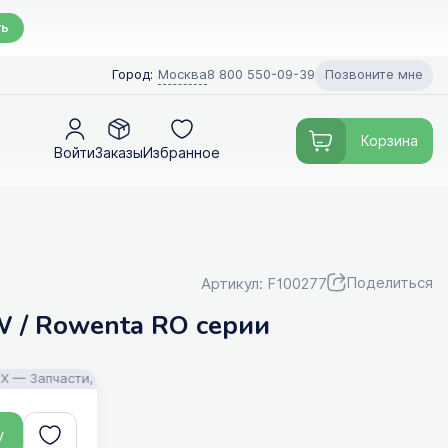
ть
Позвоните мне
Город:
Москва
8 800 550-09-39
Корзина
Войти
Заказы
Избранное
Поделиться
Артикул: F100277
W / Rowenta RO серии
 Запчасти, аксессуары и моющие средства для пылесосов! Помощь 
у