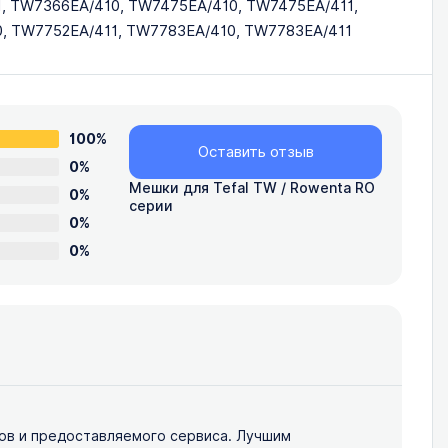
, TW7366EA/410, TW7475EA/410, TW7475EA/411,
, TW7752EA/411, TW7783EA/410, TW7783EA/411
100%
Оставить отзыв
0%
Мешки для Tefal TW / Rowenta RO
0%
серии
0%
0%
ов и предоставляемого сервиса. Лучшим