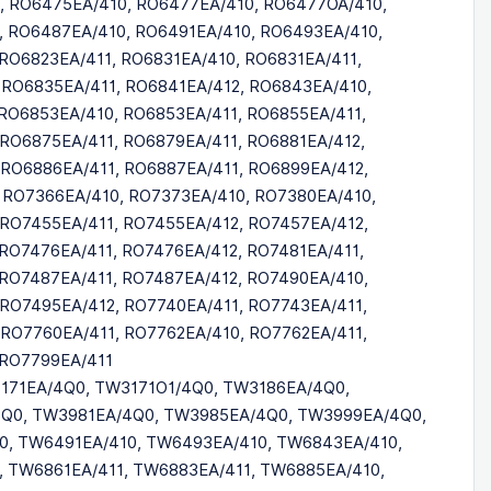
, RO6475EA/410, RO6477EA/410, RO6477OA/410,
, RO6487EA/410, RO6491EA/410, RO6493EA/410,
RO6823EA/411, RO6831EA/410, RO6831EA/411,
 RO6835EA/411, RO6841EA/412, RO6843EA/410,
RO6853EA/410, RO6853EA/411, RO6855EA/411,
RO6875EA/411, RO6879EA/411, RO6881EA/412,
 RO6886EA/411, RO6887EA/411, RO6899EA/412,
 RO7366EA/410, RO7373EA/410, RO7380EA/410,
 RO7455EA/411, RO7455EA/412, RO7457EA/412,
RO7476EA/411, RO7476EA/412, RO7481EA/411,
 RO7487EA/411, RO7487EA/412, RO7490EA/410,
 RO7495EA/412, RO7740EA/411, RO7743EA/411,
 RO7760EA/411, RO7762EA/410, RO7762EA/411,
 RO7799EA/411
3171EA/4Q0, TW3171O1/4Q0, TW3186EA/4Q0,
Q0, TW3981EA/4Q0, TW3985EA/4Q0, TW3999EA/4Q0,
0, TW6491EA/410, TW6493EA/410, TW6843EA/410,
, TW6861EA/411, TW6883EA/411, TW6885EA/410,