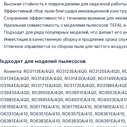
Высокая стойкость к повреждениям для надежной работы
Эффективный сбор пыли благодаря инновационной констру
Сохранение эффективности с течением времени для неизм
Идеальная совместимость с моделями пылесосов TEFAL и
Подходит для ряда популярных моделей, что делает его 
Инвестиция в качественную уборку и продление срока слу
Отличное справляется со сбором пыли для чистого воздуха
Подходит для моделей пылесосов
Rowenta: RO3113EA/4Q0, RO3123EA/4Q0, RO3125EA/4Q0, R
RO3134EA/4Q0, RO3142EA/4Q0, RO3143EA/4Q0, RO3149EA/4Q0
O3164EA/4Q0, RO3171EA/4Q0, RO3172EA/4Q0, RO3186EA/4Q0
RO3945EA/4Q0, RO3950EA/4Q0, RO3951EA/4Q0, RO3953EA/4Q
O3985EA/4Q0, RO3995EA/4Q0, RO4931EA/410, RO4933EA/410
O6169EA/410, RO6176EA/410, RO6179EA/410, RO6180EA/410, 
O6331OA/410, RO6351EA/410, RO6357EA/410, RO6361EA/410,
O6381EA/410, RO6383EA/410, RO6383OA/410, RO6391EA/410,