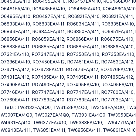
O6453EA/410, RO6455EA/410, RO6457EA/410, RO6466EA/410
O6481EA/410, RO6485EA/410, RO6486EA/410, RO6486OA/410
O6495EA/410, RO6497EA/410, RO6821EA/410, RO6821EA/411, 
O6833EA/410, RO6833EA/411, RO6834EA/411, RO6835EA/410,
O6843EA/411, RO6844EA/411, RO6850EA/411, RO6851EA/411, 
O6856EA/411, RO6859EA/412, RO6866EA/411, RO6875EA/410, 
O6883EA/411, RO6885EA/410, RO6885EA/411, RO6886EA/410,
O7321EA/410, RO7347EA/410, RO7350EA/410, RO7353EA/410,
O7386EA/410, RO7450EA/412, RO7451EA/412, RO7453EA/412,
O7471EA/412, RO7473EA/411, RO7473EA/412, RO7476EA/410, 
O7481EA/412, RO7485EA/410, RO7485EA/411, RO7485EA/412,
O7490EA/411, RO7490EA/412, RO7495EA/410, RO7495EA/411,
O7746EA/411, RO7747EA/410, RO7747EA/411, RO7760EA/410,
O7769EA/411, RO7783EA/410, RO7783EA/411, RO7793EA/411,
Tefal: TW3132EA/4Q0, TW3153EA/4Q0, TW3154EA/4Q0, TW
TW3907EA/4Q0, TW3927EA/4Q0, TW3931EA/4Q0, TW3953EA/4
TW4931EA/410, TW6377EA/410, TW6383EA/410, TW6477RA/41
W6843EA/411, TW6851EA/411, TW6856EA/411, TW6861EA/410