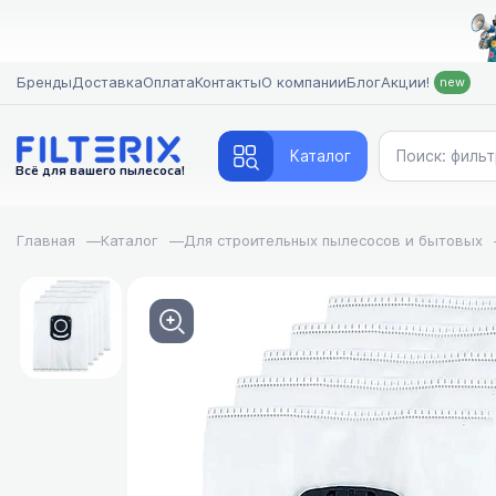
Бренды
Доставка
Оплата
Контакты
О компании
Блог
Акции!
new
Каталог
Всё для вашего пылесоса!
Главная
—
Каталог
—
Для строительных пылесосов и бытовых
FILTERIX — Запчасти, аксессуары и моющие