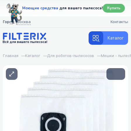
Моющие средства
для вашего пылесоса!
Купить
Город:
Москва
Контакты
Каталог
Всё для вашего пылесоса!
Главная
—
Каталог
—
Для роботов-пылесосов
—
Мешки - пылес