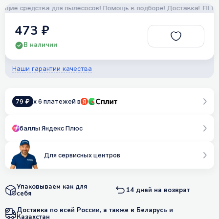
ие средства для пылесосов! Помощь в подборе! Доставка!
FILTERIX
473 ₽
В наличии
Наши гарантии качества
79 ₽
x 6 платежей в
баллы Яндекс Плюс
Для сервисных центров
Упаковываем как для
14 дней на возврат
себя
Доставка по всей России, а также в Беларусь и
Казахстан