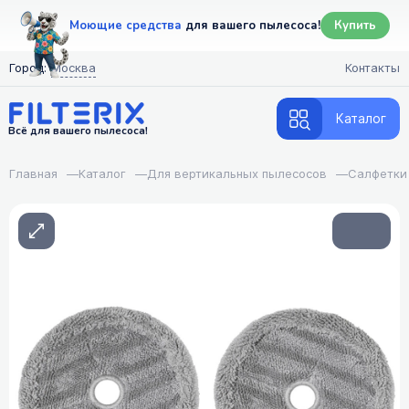
Моющие средства
для вашего пылесоса!
Купить
Город:
Москва
Контакты
Каталог
Всё для вашего пылесоса!
Главная
—
Каталог
—
Для вертикальных пылесосов
—
Cалфетки