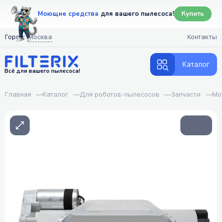
Моющие средства
для вашего пылесоса!
Купить
Город:
Москва
Контакты
Каталог
Всё для вашего пылесоса!
Главная
—
Каталог
—
Для роботов-пылесосов
—
Запчасти
—
Мо