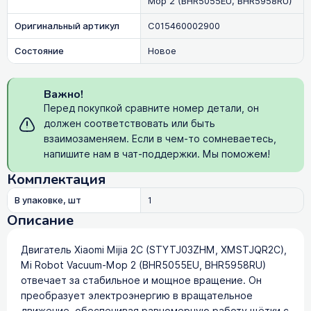
Mop 2 (BHR5055EU, BHR5958RU)
Оригинальный артикул
C015460002900
Состояние
Новое
Важно!
Перед покупкой сравните номер детали, он
должен соответствовать или быть
взаимозаменяем. Если в чем-то сомневаетесь,
напишите нам в чат-поддержки. Мы поможем!
Комплектация
В упаковке, шт
1
Описание
Двигатель Xiaomi Mijia 2C (STYTJ03ZHM, XMSTJQR2C),
Mi Robot Vacuum-Mop 2 (BHR5055EU, BHR5958RU)
отвечает за стабильное и мощное вращение. Он
преобразует электроэнергию в вращательное
движение, обеспечивая равномерную работу щётки с