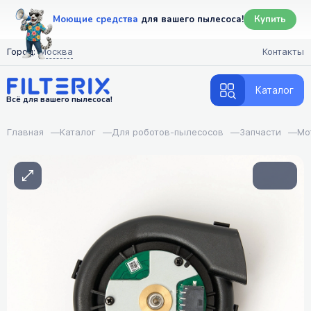
Моющие средства
для вашего пылесоса!
Купить
Город:
Москва
Контакты
Каталог
Всё для вашего пылесоса!
Главная
—
Каталог
—
Для роботов-пылесосов
—
Запчасти
—
Мо