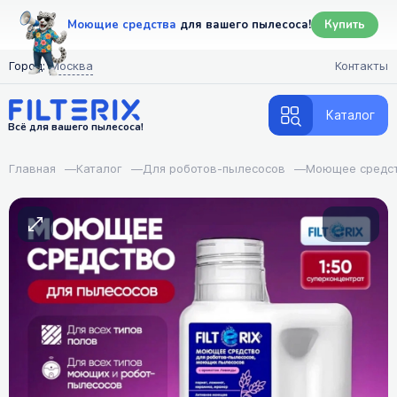
Моющие средства
для вашего пылесоса!
Купить
Город:
Москва
Контакты
Каталог
Всё для вашего пылесоса!
Главная
—
Каталог
—
Для роботов-пылесосов
—
Моющее средс